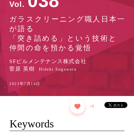
0
3
8
Vol.
ガラスクリーニング職人日本一
が語る
「突き詰める」という技術と
仲間の命を預かる覚悟
SFビルメンテナンス株式会社
菅原 英樹
Hideki Sugawara
2023年7月14日
+9
Keywords