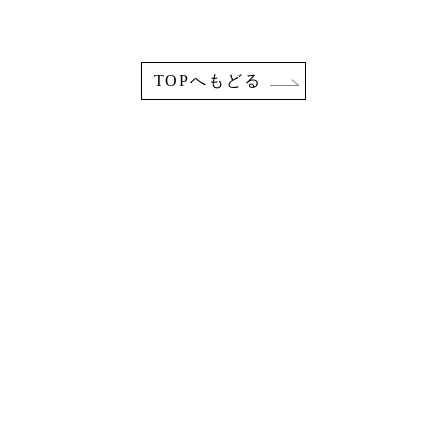
TOPへもどる
働くということ
オフィスと街づくり
旅とおもてなし
しま夢
ボランティア