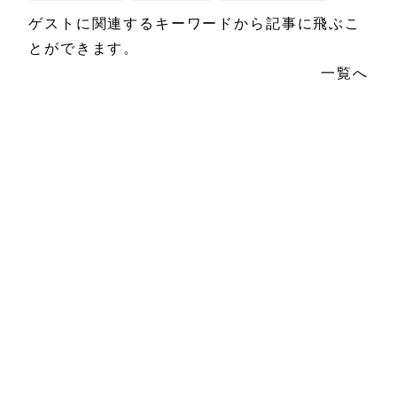
ゲストに関連するキーワードから記事に飛ぶこ
とができます。
一覧へ
2023/02/10
19坪7席の小さな店から、十数店の
多店舗経営へ。異能の女将が手掛ける新しい板
前の世界
2023/01/20
三百余年続く重いバトンを継い
だ“銀座商人” より良い街へと進化させる――。
胡坐をかかず挑戦を続ける情熱の原風景