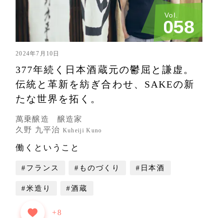
Vol.
0
5
8
2024年7月10日
377年続く日本酒蔵元の
鬱屈と謙虚。
伝統と革新を紡ぎ合わせ、SAKEの新
たな世界を拓く。
萬乗醸造 醸造家
久野 九平治
Kuheiji Kuno
働くということ
#フランス
#ものづくり
#日本酒
#米造り
#酒蔵
+8