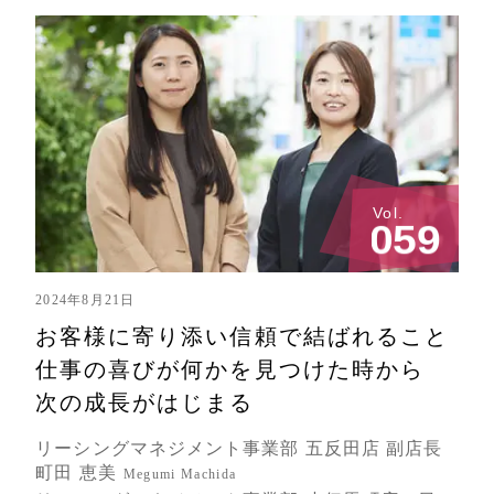
Vol.
0
5
9
2024年8月21日
お客様に寄り添い信頼で
結ばれること
仕事の喜びが何かを
見つけた時から
次の成長がはじまる
リーシングマネジメント事業部 五反田店 副店長
町田 恵美
Megumi Machida