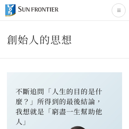
創始人的思想
TOP
關於Sun Frontier
事業內容
不斷追問「人生的目的是什
股東・投資人專區
麼？」所得到的最後結論，
我想就是「窮盡一生幫助他
永續發展(英文頁面)
人」