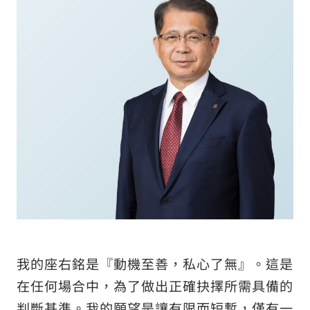
交通資訊
聯絡我們
諮詢窗口
日本語
English
繁體中文
我的座右銘是『動機至善，私心了無』。這是
關於網站的使用
在任何場合中，為了做出正確抉擇所需具備的
個人資料保護方針
判斷基準。我的願望是讓有限而短暫，僅有一