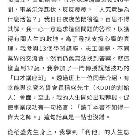
間，事業沉浮起伏，反反覆覆。「人究竟是為
什麼活著？」我日日夜夜苦悶徬徨，百思不得
其解。我一心一意追求這個問題的答案，以獲
得有關人生的啟迪。為了尋找支撐心靈的真
理，我參與13個學習講座、志工團體、不同
業界的交流會，然而仍舊無法找到答案。就這
樣直到37歲，我參加了一門傳授說話技巧的
「口才講座班」。透過班上一位同學介紹，有
幸能與京瓷名譽會長稻盛先生（KDDI的創始
人）會面，至此，我的人生開始出現轉機。促
使事業成功有一句格言：「讀千本書不如得一
偉大之師。」這句話真是一點也沒錯。
從稻盛先生身上，我學到『利他』的人生態