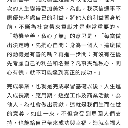
關於金融商品販賣等的招攬方針
次的人生變得更加美好。為此，我深信遇事不
應優先考慮自己的利益，將他人的利益置身於
關於如何應對金融商品交易等投訴的資訊
前，不斷為社會帶來貢獻才是非常重要的。
社群媒體使用方針
『動機至善，私心了無』的意思是，「每當做
網站的使用方法
出決定時，先捫心自問：身為一個人，這麼做
網站導覽
的動機是有善的嗎？再進一步問：有沒有在優
網頁地圖
先考慮自己的利益和名聲？凡事夾雜私心、問
心有愧，就不可能達到真正的成功。」
© Sun Frontier Fudousan Co., Ltd.
完成學業，也就是完成學習基礎以後，人生進
入成長期、應用期。透過工作及商業活動，為
他人、為社會做出貢獻，這就是我們生而在世
的意義。如此一來，不但會受到周圍人們支
持，也能給自己帶來成功與幸福。造就幸福人