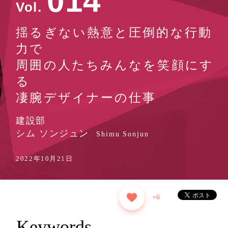
0
1
4
Vol.
揺るぎない熱意と圧倒的な行動
力で
周囲の人たちみんなを笑顔にす
る
凄腕デザイナーの仕事
建設部
シム ソンジュン
Shimu Sonjun
2022年10月21日
+6
Keywords