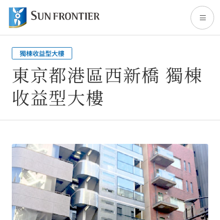
獨棟收益型大樓
TOP
東京都港區西新橋 獨棟
收益型大樓
關於Sun Frontier
事業內容
股東・投資人專區
永續發展(英文頁面)