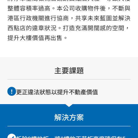
關於金融商品販賣等的招攬方針
整體容積率過高。本公司收購物件後，不斷與
港區行政機關進行協商，共享未來藍圖並解決
關於如何應對金融商品交易等投訴的資訊
西點店的違章狀況。打造充滿開闊感的空間，
社群媒體使用方針
提升大樓價值再出售。
網站的使用方法
網站導覽
網頁地圖
主要課題
更正違法狀態以提升不動產價值
© Sun Frontier Fudousan Co., Ltd.
解決方案