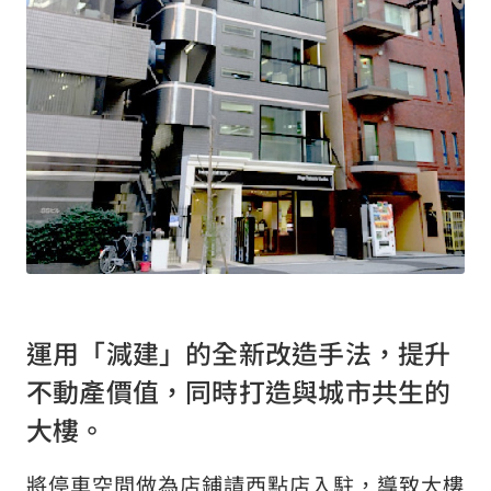
交通資訊
聯絡我們
諮詢窗口
日本語
English
繁體中文
運用「減建」的全新改造手法，提升
不動產價值，同時打造與城市共生的
大樓。
關於網站的使用
個人資料保護方針
將停車空間做為店鋪請西點店入駐，導致大樓