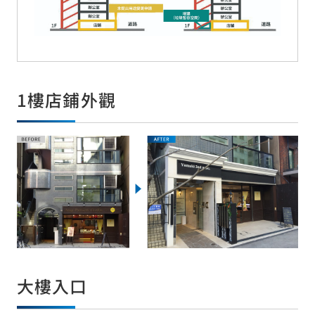
1樓店鋪外觀
大樓入口