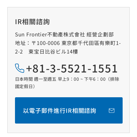
交通資訊
IR相關諮詢
聯絡我們
Sun Frontier不動產株式會社 經營企劃部
地址：〒100-0006 東京都千代田區有樂町1-
諮詢窗口
2-2 東宝日比谷ビル14樓
日本語
English
繁體中文
+81-3-5521-1551
日本時間 週一至週五 早上9：00 ~ 下午6：00（排除
國定假日）
以電子郵件進行IR相關諮詢
關於網站的使用
個人資料保護方針