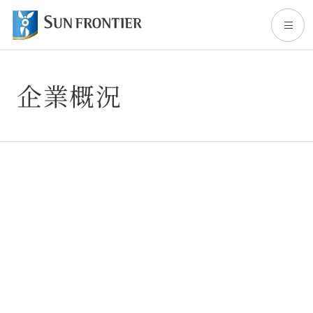
企業概況
TOP
關於Sun Frontier
事業內容
股東・投資人專區
永續發展(英文頁面)