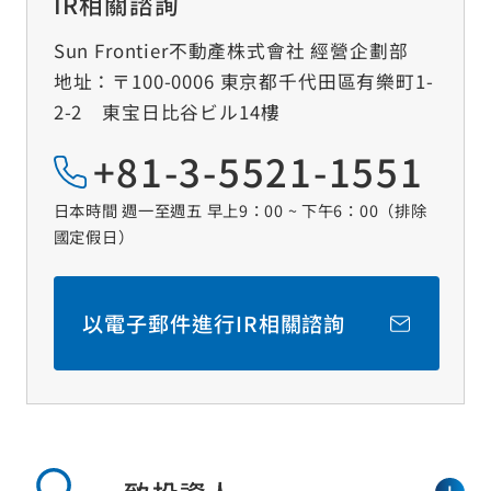
IR相關諮詢
關於金融商品販賣等的招攬方針
Sun Frontier不動產株式會社 經營企劃部
關於如何應對金融商品交易等投訴的資訊
地址：〒100-0006 東京都千代田區有樂町1-
社群媒體使用方針
2-2 東宝日比谷ビル14樓
網站的使用方法
+81-3-5521-1551
網站導覽
日本時間 週一至週五 早上9：00 ~ 下午6：00（排除
網頁地圖
國定假日）
以電子郵件進行IR相關諮詢
© Sun Frontier Fudousan Co., Ltd.