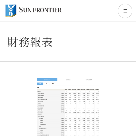
財務報表
TOP
關於Sun Frontier
事業內容
股東・投資人專區
永續發展(英文頁面)