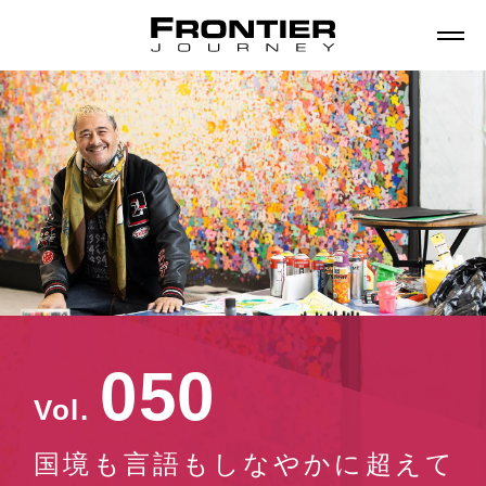
0
5
0
Vol.
国境も言語もしなやかに超えて