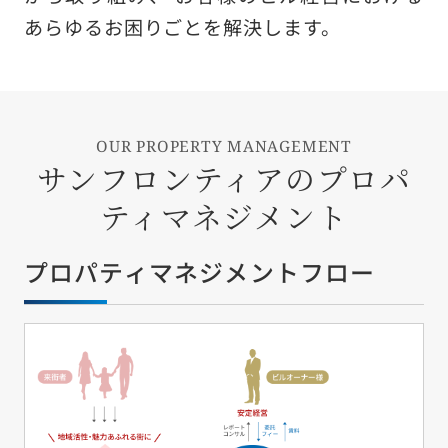
日本語
English
繁體中文
あらゆるお困りごとを解決します。
OUR PROPERTY MANAGEMENT
サンフロンティアのプロパ
サイトのご利用について
ティマネジメント
個人情報保護方針
プロパティマネジメントフロー
電子公告
金融商品の販売等に係る勧誘方針
金融商品取引等に関する苦情等についての対応のご案内
警備業標識の表示
ソーシャルメディア運用方針