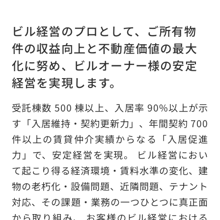
採用情報
ビル経営のプロとして、
ご所有物
アクセス
件の収益向上と不動産価値の最大
化に努め、
ビルオーナー様の安定
お問い合わせ
経営を実現します。
お客様窓口
受託棟数 500 棟以上、入居率 90%以上が示
す「入居維持・契約更新力」、年間契約 700
NEWS
件以上の賃貸仲介実績からなる「入居促進
力」で、安定経営を実現。 ビル経営におい
て起こり得る経済環境・賃料水準の変化、建
「人の想い」「人の物語」をつづる
オフィシャルブログ
物の老朽化・設備問題、近隣問題、テナント
対応、その課題・業務の一つひとつに真正面
から取り組み、 お客様のビル経営における