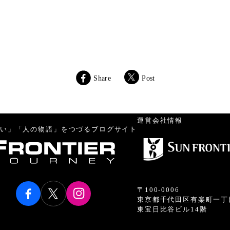
Share
Post
運営会社情報
い」「人の物語」をつづるブログサイト
〒100-0006
東京都千代田区有楽町一丁
東宝日比谷ビル14階