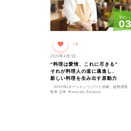
Vol.
0
+6
2023年4月7日
“料理は愛情、これに尽きる”
それが料理人の道に邁進し、
新しい料理を生み出す原動力
「HIYORIオーシャンリゾート沖縄」総料理長
秋本 正幸
Masayuki Akimoto