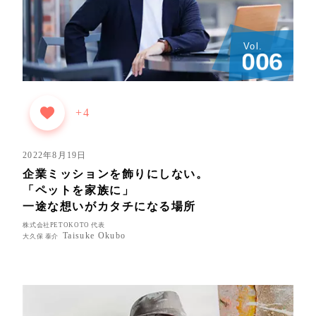
Vol.
0
0
6
+4
2022年8月19日
企業ミッションを飾りにしない。
「ペットを家族に」
一途な想いがカタチになる場所
株式会社PETOKOTO 代表
Taisuke Okubo
大久保 泰介