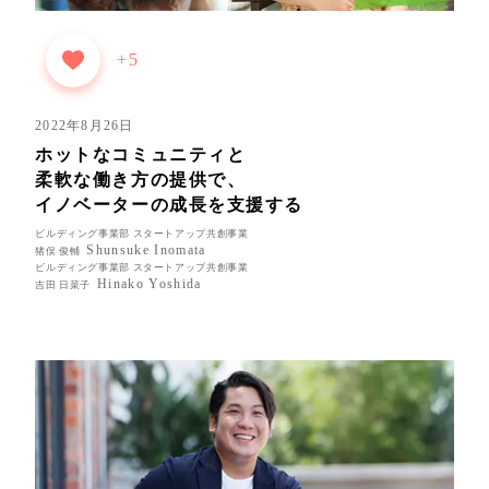
+5
2022年8月26日
ホットなコミュニティと
柔軟な働き方の提供で、
イノベーターの成長を支援する
ビルディング事業部 スタートアップ共創事業
Shunsuke Inomata
猪俣 俊輔
ビルディング事業部 スタートアップ共創事業
Hinako Yoshida
吉田 日菜子