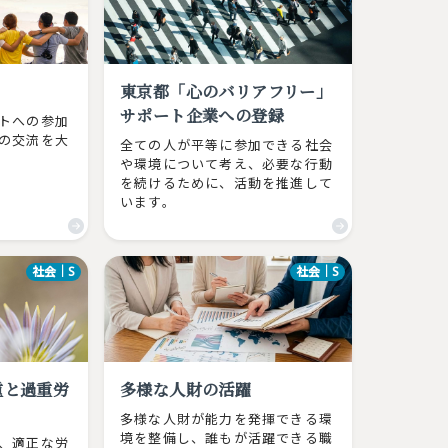
東京都「心のバリアフリー」
サポート企業への登録
トへの参加
の交流を大
全ての人が平等に参加できる社会
や環境について考え、必要な行動
を続けるために、活動を推進して
います。
社会｜S
社会｜S
重と過重労
多様な人財の活躍
多様な人財が能力を発揮できる環
境を整備し、誰もが活躍できる職
、適正な労