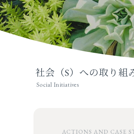
社会（S）への取り組
Social Initiatives
ACTIONS AND CASE S