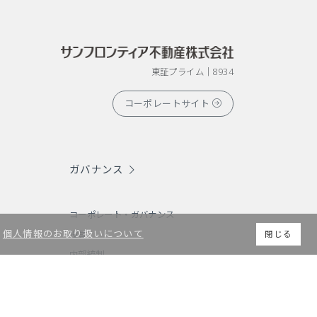
東証プライム｜8934
コーポレートサイト
ガバナンス
コーポレート・ガバナンス
。
個人情報のお取り扱いについて
役員
閉じる
内部統制
贈収賄防止指針
情報セキュリティ基本方針
ガバナンス（G）関連データ