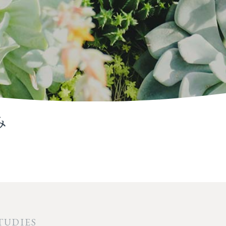
み
TUDIES