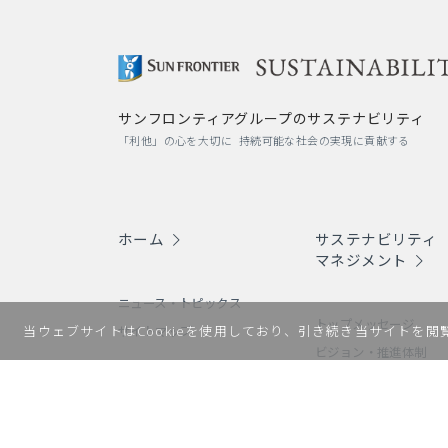
サンフロンティアグループのサステナビリティ
「利他」の心を大切に 持続可能な社会の実現に貢献する
ホーム
サステナビリティ
マネジメント
ニュース・トピックス
トップメッセージ
当ウェブサイトはCookieを使用しており、引き続き当サイトを
サイトマップ
ビジョン・推進体制
価値創造プロセス
重要課題（マテリアリ