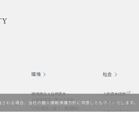
環境
社会
環境保全と自然資本・
人的資本経営
生物多様性に関する方針
閲覧される場合、当社の個人情報保護方針に同意したものといたします
人権方針
TCFD提言に基づく情報開示
ステークホルダー
独立した第三者保証報告書
エンゲージメント
環境（E）への取り組み
サプライチェーン
ティ）
マネジメント
環境（E）関連データ