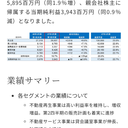
5,895百万円（同1.9％増）、親会社株主に
採用情報
帰属する当期純利益3,943百万円（同0.9％
減）となりました。
アクセス
お問い合わせ
お客様窓口
業績サマリー
NEWS
各セグメントの業績について
「人の想い」「人の物語」をつづる
不動産再生事業は高い利益率を維持し、増収
オフィシャルブログ
増益。第2四半期の販売計画も着実に進捗
不動産サービス事業は貸会議室事業が伸長、