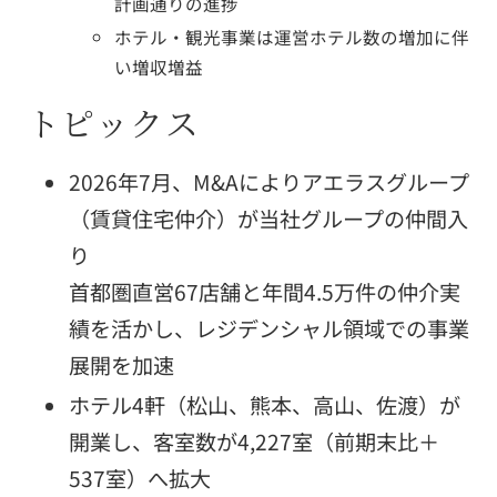
計画通りの進捗
日本語
English
繁體中文
ホテル・観光事業は運営ホテル数の増加に伴
い増収増益
トピックス
2026年7月、M&Aによりアエラスグループ
サイトのご利用について
（賃貸住宅仲介）が当社グループの仲間入
り
個人情報保護方針
首都圏直営67店舗と年間4.5万件の仲介実
電子公告
績を活かし、レジデンシャル領域での事業
金融商品の販売等に係る勧誘方針
展開を加速
金融商品取引等に関する苦情等についての対応のご案内
ホテル4軒（松山、熊本、高山、佐渡）が
警備業標識の表示
開業し、客室数が4,227室（前期末比＋
ソーシャルメディア運用方針
537室）へ拡大