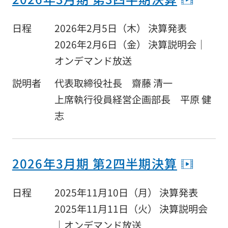
日本語
English
繁體中文
日程
2026年2月5日（木） 決算発表
2026年2月6日（金） 決算説明会｜
オンデマンド放送
説明者
代表取締役社長 齋藤 清一
サイトのご利用について
上席執行役員経営企画部長 平原 健
志
個人情報保護方針
電子公告
金融商品の販売等に係る勧誘方針
2026年3月期 第2四半期決算
金融商品取引等に関する苦情等についての対応のご案内
日程
2025年11月10日（月） 決算発表
警備業標識の表示
2025年11月11日（火） 決算説明会
ソーシャルメディア運用方針
｜オンデマンド放送