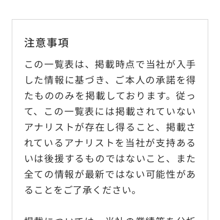
日本語
English
繁體中文
注意事項
この一覧表は、掲載時点で当社が入手
した情報に基づき、ご本人の承諾を得
サイトのご利用について
たもののみを掲載しております。従っ
て、この一覧表には掲載されていない
個人情報保護方針
アナリストが存在し得ること、掲載さ
電子公告
れているアナリストを当社が支持ある
金融商品の販売等に係る勧誘方針
いは後援するものではないこと、また
金融商品取引等に関する苦情等についての対応のご案内
全ての情報が最新ではない可能性があ
ることをご了承ください。
警備業標識の表示
ソーシャルメディア運用方針