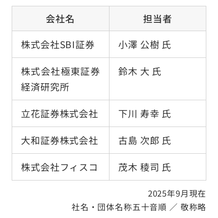
採用情報
会社名
担当者
アクセス
株式会社SBI証券
小澤 公樹 氏
お問い合わせ
株式会社極東証券
鈴木 大 氏
経済研究所
お客様窓口
立花証券株式会社
下川 寿幸 氏
NEWS
大和証券株式会社
古島 次郎 氏
株式会社フィスコ
茂木 稜司 氏
「人の想い」「人の物語」をつづる
オフィシャルブログ
2025年9月現在
社名・団体名称五十音順 ／ 敬称略