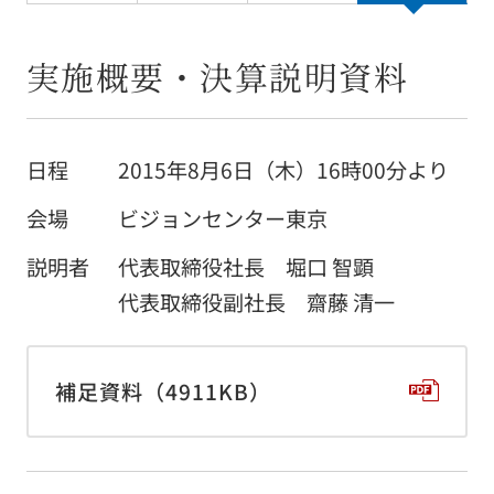
採用情報
実施概要・決算説明資料
アクセス
お問い合わせ
日程
2015年8月6日（木）16時00分より
会場
ビジョンセンター東京
お客様窓口
説明者
代表取締役社長 堀口 智顕
NEWS
代表取締役副社長 齋藤 清一
「人の想い」「人の物語」をつづる
補足資料（4911KB）
オフィシャルブログ