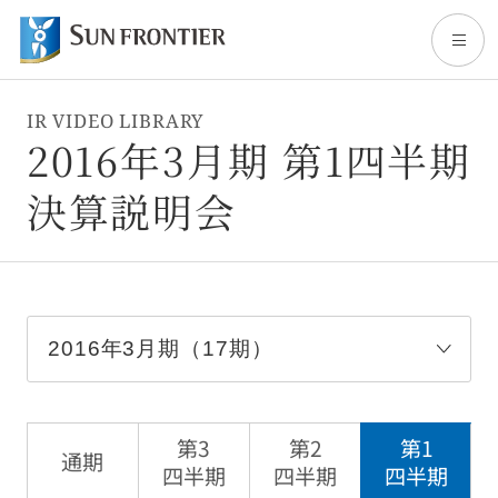
IR VIDEO LIBRARY
トップ
2016年3月期 第1四半期
決算説明会
サンフロンティアについて
事業内容
株主・投資家情報
サステナビリティ
第3
第2
第1
通期
四半期
四半期
四半期