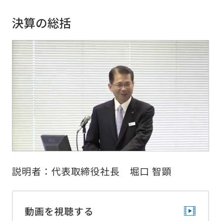
日本語
English
繁體中文
決算の総括
サイトのご利用について
個人情報保護方針
電子公告
金融商品の販売等に係る勧誘方針
説明者：代表取締役社長 堀口 智顕
金融商品取引等に関する苦情等についての対応のご案内
警備業標識の表示
ソーシャルメディア運用方針
動画を視聴する