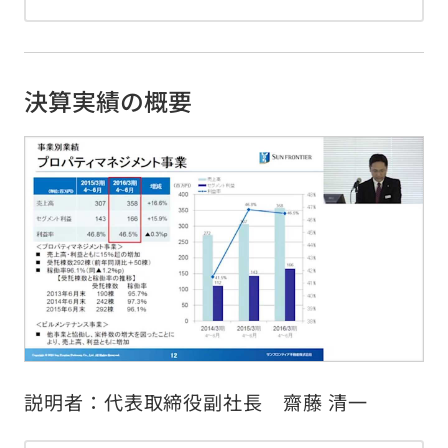
サイトの使い方
サイトナビ
サイトマップ
決算実績の概要
© Sun Frontier Fudousan Co., Ltd.
説明者：代表取締役副社長 齋藤 清一