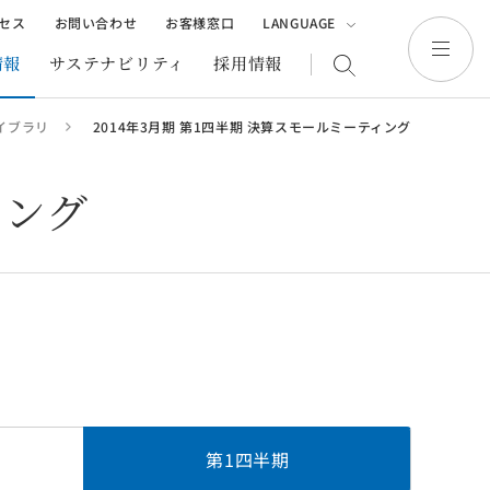
セス
お問い合わせ
お客様窓口
LANGUAGE
日本語
English
繁體中文
情報
サステナビリティ
採用情報
イブラリ
2014年3月期 第1四半期 決算スモールミーティング
業
その他
（海外開発事業・建設事業等）
海外開発事業
生・販売
ィング
建設事業
告書
サンフロンティアを動画でご紹介
株主優待制度
第1
四半期