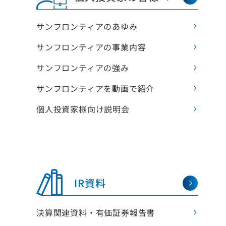
トップメッセージ
オフィス
サンフロンティアのあゆみ
サンフロンティア・フィロソフィ
不動産再
・リプ
創業者の想い
・ニュ
サンフロンティアの事業内容
社名・シンボルマークの由来
・新築
・賃貸
サンフロンティアの強み
サンフロンティアの強み
・不動
人的資本経営
不動産サ
サンフロンティアを動画で紹介
健康経営
・売買
会社概要
・プロ
個人投資家様向け説明会
・リー
役員紹介
・滞納
組織図
・ビル
・サブ
拠点・店舗一覧
・貸会
グループ会社一覧
・土地
沿革
・資産
・対日
IR資料
ティン
決算関連資料・有価証券報告書