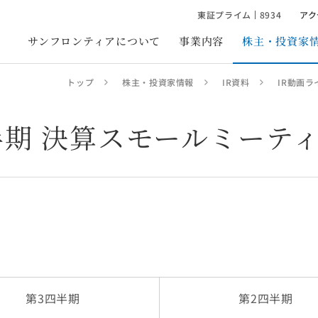
東証プライム
8934
アク
サンフロンティアについて
事業内容
株主・投資家
トップ
株主・投資家情報
IR資料
IR動画ラ
フィスビル事業
トップメッセージ
個人投資家の皆様へ
IRニュース
会社概要
ホテル・観光事
不動産再生事業
不動産サービス事業
ホテル運営
サンフロンティア・フィロソフィ
経営方針・戦略
IR資料
役員紹介
ホテル開発・再
四半期 決算スモールミーテ
リプランニング
売買仲介
創業者の想い
業績・財務情報
IRカレンダー
組織図
ニューヨーク不動産再生
プロパティマネジメント
地域創生・観光
社名・シンボルマークの由来
株式情報
よくあるご質問
拠点・店舗一覧
新築ビル・レジデンシャル
リーシングマネジメント
サンフロンティアの強み
グループ会社一覧
統合報
賃貸ビル
滞納賃料保証
不動産小口所有商品
ビルメンテナンス
人的資本経営
沿革
サブリース
健康経営
貸会議室
土地有効活用
資産コンサルティング
対日不動産投資コンサルティング
第3
四半期
第2
四半期