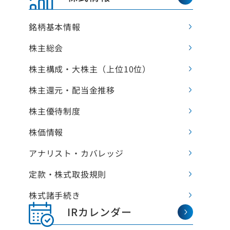
Rニュース
採用情報
銘柄基本情報
人投資家の皆様へ
営方針・戦略
アクセス
株主総会
Rカレンダー
お問い合わせ
績・財務情報
株主構成・大株主（上位10位）
資料
お客様窓口
株主還元‧配当金推移
式情報
くあるご質問
NEWS
株主優待制度
子公告
イトの使い方
株価情報
イトナビ
アナリスト‧カバレッジ
責事項
「人の想い」「人の物語」をつづる
オフィシャルブログ
Rサイトマップ
定款・株式取扱規則
株式諸手続き
IRカレンダー