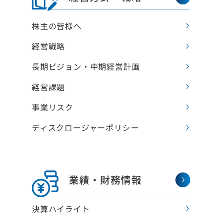
ビル事業
ホテル・観光事業
I
株主の皆様へ
個
生事業
ホテル運営
ランニング
経
ホテル開発・再生・販売
ーヨーク不動産再生
経営戦略
I
地域創生・観光
ビル・レジデンシャル
ビル
業
長期ビジョン・中期経営計画
産小口所有商品
その他（海外開発事業・建設事業等）
IR
ービス事業
経営課題
海外開発事業
株
仲介
建設事業
よ
パティマネジメント
事業リスク
シングマネジメント
環境エネルギー事業
電
賃料保証
サ
ディスクロージャーポリシー
メンテナンス
リース
サ
議室
免
有効活用
I
コンサルティング
不動産投資コンサル
業績・財務情報
グ
決算ハイライト