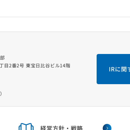
画部
一丁目2番2号 東宝日比谷ビル14階
IRに
く）
経営方針・戦略
株