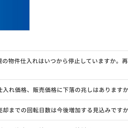
規の物件仕入れはいつから停止していますか。
株
ビル事業
ホテル・観光事業
I
仕入れ価格、販売価格に下落の兆しはあります
個
生事業
ホテル運営
ランニング
経
ホテル開発・再生・販売
ーヨーク不動産再生
I
地域創生・観光
ビル・レジデンシャル
売却までの回転日数は今後増加する見込みです
ビル
業
産小口所有商品
その他（海外開発事業・建設事業等）
IR
ービス事業
海外開発事業
株