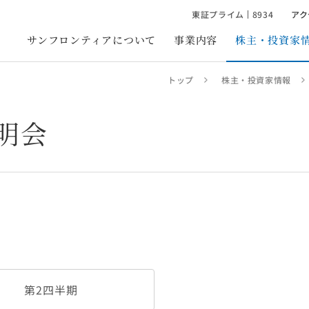
東証プライム
8934
アク
サンフロンティアについて
事業内容
株主・投資家
トップ
株主・投資家情報
フィスビル事業
トップメッセージ
個人投資家の皆様へ
IRニュース
会社概要
ホテル・観光事
不動産再生事業
不動産サービス事業
ホテル運営
サンフロンティア・フィロソフィ
経営方針・戦略
IR資料
役員紹介
ホテル開発・再
説明会
リプランニング
売買仲介
創業者の想い
業績・財務情報
IRカレンダー
組織図
ニューヨーク不動産再生
プロパティマネジメント
地域創生・観光
社名・シンボルマークの由来
株式情報
よくあるご質問
拠点・店舗一覧
新築ビル・レジデンシャル
リーシングマネジメント
サンフロンティアの強み
グループ会社一覧
統合報
賃貸ビル
滞納賃料保証
不動産小口所有商品
ビルメンテナンス
人的資本経営
沿革
サブリース
健康経営
貸会議室
土地有効活用
資産コンサルティング
対日不動産投資コンサルティング
第2
四半期