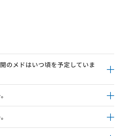
再開のメドはいつ頃を予定していま
主・投資家情報
サステナビリティ
Rニュース
採用情報
か。
人投資家の皆様へ
営方針・戦略
アクセス
Rカレンダー
か。
お問い合わせ
績・財務情報
資料
お客様窓口
式情報