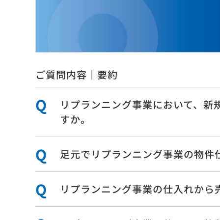
ご質問内容｜要約
リプランニング事業において、新
すか。
サンフロンティアについて
事業内容
トップメッセージ
オフィス
足元でリプランニング事業の物件
サンフロンティア・フィロソフィ
不動産再
・リプ
創業者の想い
・ニュ
社名・シンボルマークの由来
・新築
リプランニング事業の仕入れから
・賃貸
サンフロンティアの強み
・不動
人的資本経営
不動産サ
健康経営