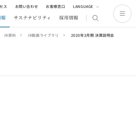
セス
お問い合わせ
お客様窓口
LANGUAGE
日本語
English
繁體中文
情報
サステナビリティ
採用情報
IR資料
IR動画ライブラリ
2020年3月期 決算説明会
業
その他
（海外開発事業・建設事業等）
海外開発事業
生・販売
建設事業
告書
サンフロンティアを動画でご紹介
株主優待制度