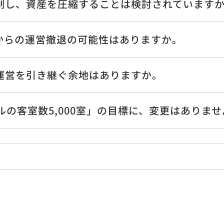
制し、資産を圧縮することは検討されています
仲介
建設事業
よ
パティマネジメント
シングマネジメント
環境エネルギー事業
電
賃料保証
サ
からの運営撤退の可能性はありますか。
メンテナンス
リース
サ
議室
免
有効活用
運営を引き継ぐ余地はありますか。
I
コンサルティング
不動産投資コンサル
グ
テルの客室数5,000室」の目標に、変更はありま