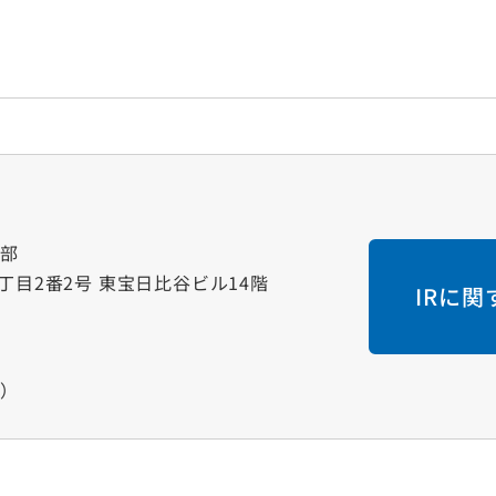
画部
一丁目2番2号 東宝日比谷ビル14階
IRに
く）