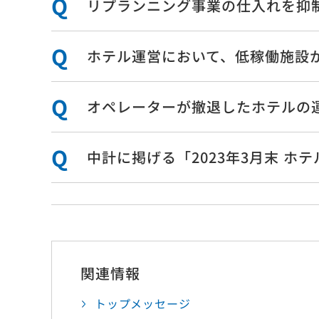
リプランニング事業の仕入れを抑
・売買
会社概要
・プロ
・リー
役員紹介
・滞納
組織図
ホテル運営において、低稼働施設
・ビル
・サブ
拠点・店舗一覧
・貸会
グループ会社一覧
・土地
オペレーターが撤退したホテルの
沿革
・資産
・対日
ティン
中計に掲げる「2023年3月末 ホ
関連情報
トップメッセージ