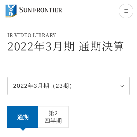
IR VIDEO LIBRARY
トップ
2022年3月期 通期決算
サンフロンティアについて
事業内容
株主・投資家情報
第2
通期
サステナビリティ
四半期