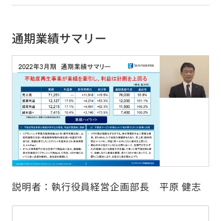
日本語
English
繁體中文
通期業績サマリー
サイトのご利用について
個人情報保護方針
電子公告
金融商品の販売等に係る勧誘方針
金融商品取引等に関する苦情等についての対応のご案内
説明者：執行役員経営企画部長 平原 健志
警備業標識の表示
ソーシャルメディア運用方針