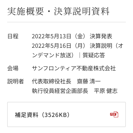
採用情報
実施概要・決算説明資料
アクセス
日程
2022年5月13日（金） 決算発表
お問い合わせ
2022年5月16日（月） 決算説明（オ
ンデマンド放送）｜質疑応答
お客様窓口
会場
サンフロンティア不動産株式会社
説明者
代表取締役社長 齋藤 清一
NEWS
執行役員経営企画部長 平原 健志
「人の想い」「人の物語」をつづる
オフィシャルブログ
補足資料（3526KB）